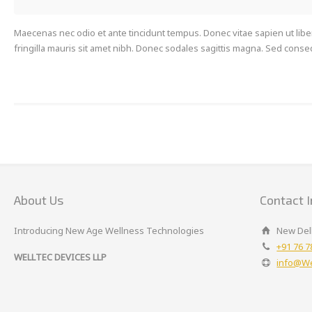
Maecenas nec odio et ante tincidunt tempus. Donec vitae sapien ut libero
fringilla mauris sit amet nibh. Donec sodales sagittis magna. Sed cons
About Us
Contact I
Introducing New Age Wellness Technologies
New Delh
+91 76 7
WELLTEC DEVICES LLP
info@We