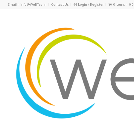
Email – info@WellTec.in
Contact Us
Login / Register
0 items -
0.0