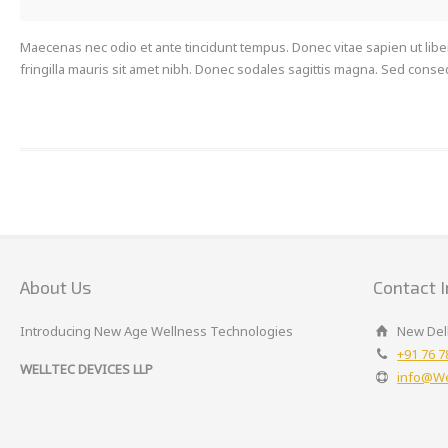
Maecenas nec odio et ante tincidunt tempus. Donec vitae sapien ut libero
fringilla mauris sit amet nibh. Donec sodales sagittis magna. Sed cons
About Us
Contact I
Introducing New Age Wellness Technologies
New Delh
+91 76 7
WELLTEC DEVICES LLP
info@We